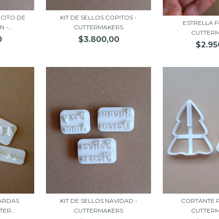
CITO DE
KIT DE SELLOS COPITOS -
ESTRELLA F
-...
CUTTERMAKERS
CUTTER
0
$3.800,00
$2.95
UARDAS
KIT DE SELLOS NAVIDAD -
CORTANTE P
ER...
CUTTERMAKERS
CUTTER